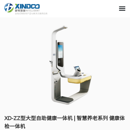
XD-ZZ型大型自助健康一体机 | 智慧养老系列 健康体
检一体机