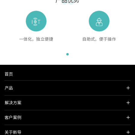
一体化，独立便捷
自助式，便于操作
首页
产品
解决方案
客户案例
关于新导