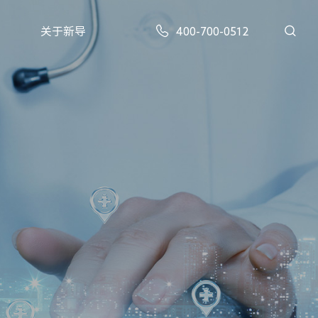
关于新导
400-700-0512
XD-AG-GA301型 | 蓝牙定位系列蓝牙AOA定位基站
XD-BLE-R9型 | 蓝牙定位系列蓝牙5.1高精度定位基站