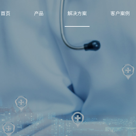
首页
产品
解决方案
客户案例
机构养老系统，专业机构养老解决方案供应商-新导物联
XD-AG-GC350型 | 蓝牙定位系列远距离蓝牙AOA定位基站